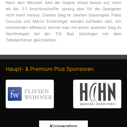
Nach dem Wechsel kam der Gegner etwas besser auf, mehr
als der 3:1 Anschlusstreffer sprang aber für die Gastgeber
nicht mehr heraus. Zweiter Sieg im zweiten Saisonspiel. Fabio
Cocuzza und Marco Scherzinger werden zufrieden sein. Am
kommenden Mittwoch könnte man mit einem weiteren Sieg im
Nachholspiel bei der TIG Bad Säckingen mit dem
Tabellenführer gleichziehen.
Haupt- & Premium Plus Sponsoren