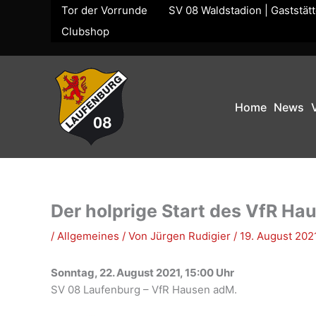
Zum
Tor der Vorrunde
SV 08 Waldstadion | Gaststät
Inhalt
Clubshop
springen
Home
News
Der holprige Start des VfR Ha
/
Allgemeines
/ Von
Jürgen Rudigier
/
19. August 202
Sonntag, 22. August 2021, 15:00 Uhr
SV 08 Laufenburg – VfR Hausen adM.