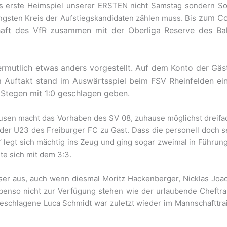
s erste Heimspiel unserer ERSTEN nicht Samstag sondern Son
zum Co
ngsten Kreis der Aufstiegskandidaten zählen muss. Bis
aft des VfR zusammen mit der Oberliga Reserve des Bah
ermutlich etwas anders vorgestellt. Auf dem Konto der Gäst
m Auftakt stand im Auswärtsspiel beim FSV Rheinfelden ein
Stegen mit 1:0 geschlagen geben.
sen macht das Vorhaben des SV 08, zuhause möglichst dreifac
er U23 des Freiburger FC zu Gast. Dass die personell doch s
“ legt sich mächtig ins Zeug und ging sogar zweimal in Führun
te sich mit dem 3:3.
ser aus, auch wenn diesmal Moritz Hackenberger, Nicklas Joa
ebenso nicht zur Verfügung stehen wie der urlaubende Cheftr
eschlagene Luca Schmidt war zuletzt wieder im Mannschafttrain