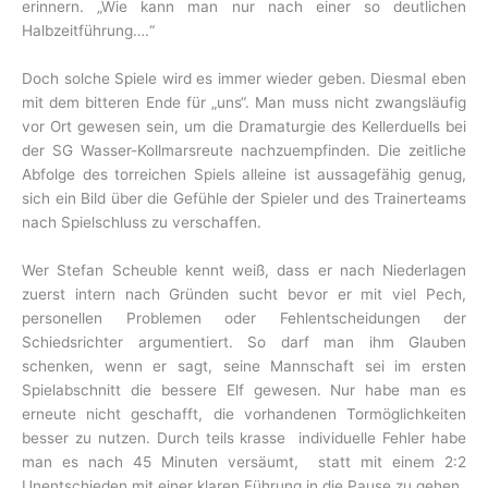
erinnern. „Wie kann man nur nach einer so deutlichen
Halbzeitführung….“
Doch solche Spiele wird es immer wieder geben. Diesmal eben
mit dem bitteren Ende für „uns“. Man muss nicht zwangsläufig
vor Ort gewesen sein, um die Dramaturgie des Kellerduells bei
der SG Wasser-Kollmarsreute nachzuempfinden. Die zeitliche
Abfolge des torreichen Spiels alleine ist aussagefähig genug,
sich ein Bild über die Gefühle der Spieler und des Trainerteams
nach Spielschluss zu verschaffen.
Wer Stefan Scheuble kennt weiß, dass er nach Niederlagen
zuerst intern nach Gründen sucht bevor er mit viel Pech,
personellen Problemen oder Fehlentscheidungen der
Schiedsrichter argumentiert. So darf man ihm Glauben
schenken, wenn er sagt, seine Mannschaft sei im ersten
Spielabschnitt die bessere Elf gewesen. Nur habe man es
erneute nicht geschafft, die vorhandenen Tormöglichkeiten
besser zu nutzen. Durch teils krasse individuelle Fehler habe
man es nach 45 Minuten versäumt, statt mit einem 2:2
Unentschieden mit einer klaren Führung in die Pause zu gehen.