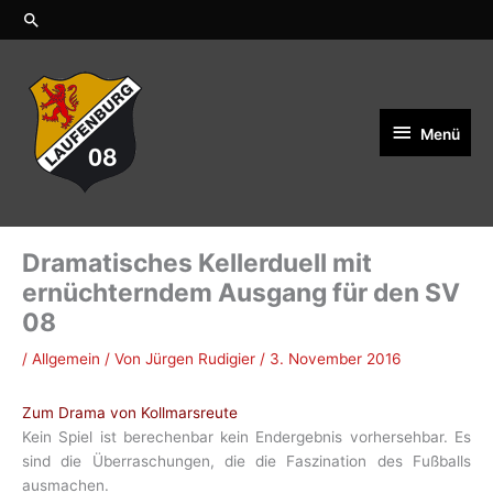
Zum
Suchen
Inhalt
springen
Menü
Menü
Dramatisches Kellerduell mit
ernüchterndem Ausgang für den SV
08
/
Allgemein
/ Von
Jürgen Rudigier
/
3. November 2016
Zum Drama von Kollmarsreute
Kein Spiel ist berechenbar kein Endergebnis vorhersehbar. Es
sind die Überraschungen, die die Faszination des Fußballs
ausmachen.