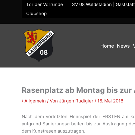
Zum
Tor der Vorrunde
SV 08 Waldstadion | Gaststät
Inhalt
Clubshop
springen
Home
News
Rasenplatz ab Montag bis zu
/
Allgemein
/ Von
Jürgen Rudigier
/
16. Mai 2018
Nach dem vorletzten Heimspiel der ERSTEN am ko
aufgrund Sanierungsarbeiten bis zur Austragung d
dem Kunstrasen auszutragen.