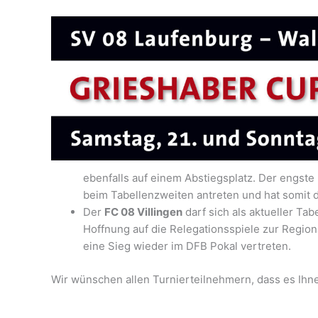
ebenfalls auf einem Abstiegsplatz. Der engst
beim Tabellenzweiten antreten und hat somit 
Der
FC 08 Villingen
darf sich als aktueller T
Hoffnung auf die Relegationsspiele zur Regio
eine Sieg wieder im DFB Pokal vertreten.
Wir wünschen allen Turnierteilnehmern, dass es Ihne