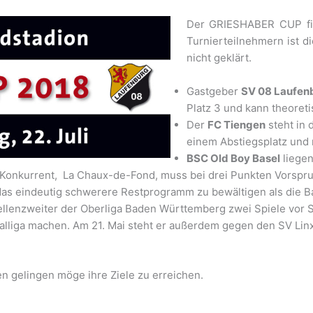
Der GRIESHABER CUP find
Turnierteilnehmern ist d
nicht geklärt.
Gastgeber
SV 08 Laufen
Platz 3 und kann theoreti
Der
FC Tiengen
steht in 
einem Abstiegsplatz und
BSC Old Boy Basel
liegen
e Konkurrent, La Chaux-de-Fond, muss bei drei Punkten Vorspr
das eindeutig schwerere Restprogramm zu bewältigen als die Ba
abellenzweiter der Oberliga Baden Württemberg zwei Spiele vor
nalliga machen. Am 21. Mai steht er außerdem gegen den SV Li
n gelingen möge ihre Ziele zu erreichen.