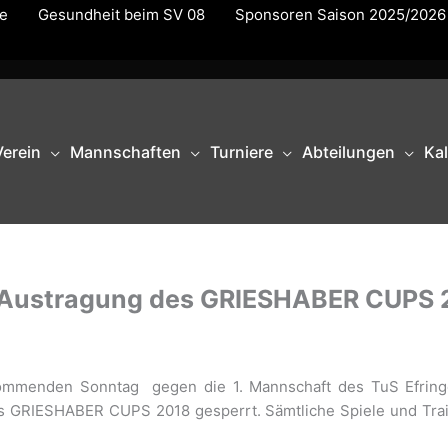
te
Gesundheit beim SV 08
Sponsoren Saison 2025/2026
Verein
Mannschaften
Turniere
Abteilungen
Ka
r Austragung des GRIESHABER CUPS 
mmenden Sonntag gegen die 1. Mannschaft des TuS Efringen
es GRIESHABER CUPS 2018 gesperrt. Sämtliche Spiele und Tra