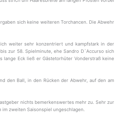
uss strich um Haaresbreite am langen Pfosten vorbei
, ergaben sich keine weiteren Torchancen. Die Abwehr
h weiter sehr konzentriert und kampfstark in der
bis zur 58. Spielminute, ehe Sandro D`Accurso sich
ns lange Eck ließ er Gästetorhüter Vonderstraß keine
und den Ball, in den Rücken der Abwehr, auf den am
Gastgeber nichts bemerkenswertes mehr zu. Sehr zur
h im zweiten Saisonspiel ungeschlagen.