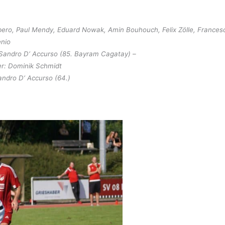
o, Paul Mendy, Eduard Nowak, Amin Bouhouch, Felix Zölle, Francesco 
enio
 Sandro D‘ Accurso (85. Bayram Cagatay) –
er: Dominik Schmidt
andro D‘ Accurso (64.)