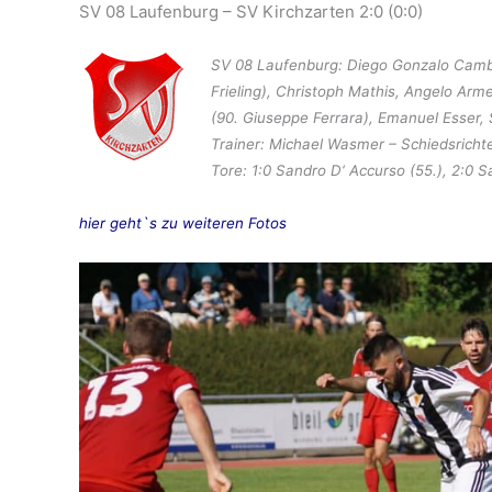
SV 08 Laufenburg – SV Kirchzarten 2:0 (0:0)
SV 08 Laufenburg: Diego Gonzalo Camber
Frieling), Christoph Mathis, Angelo Arm
(90. Giuseppe Ferrara), Emanuel Esser,
Trainer: Michael Wasmer –
Schiedsricht
Tore: 1:0 Sandro D‘ Accurso (55.), 2:0 S
hier geht`s zu weiteren Fotos