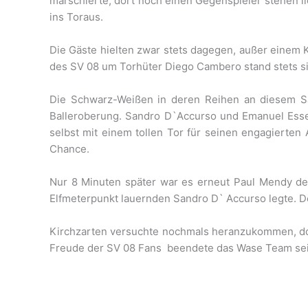
marschierte, dort noch einen Gegenspieler stehen l
ins Toraus.
Die Gäste hielten zwar stets dagegen, außer einem K
des SV 08 um Torhüter Diego Cambero stand stets sic
Die Schwarz-Weißen in deren Reihen an diesem Sa
Balleroberung. Sandro D`Accurso und Emanuel Esser
selbst mit einem tollen Tor für seinen engagierten 
Chance.
Nur 8 Minuten später war es erneut Paul Mendy der
Elfmeterpunkt lauernden Sandro D` Accurso legte. De
Kirchzarten versuchte nochmals heranzukommen, doc
Freude der SV 08 Fans beendete das Wase Team sein 