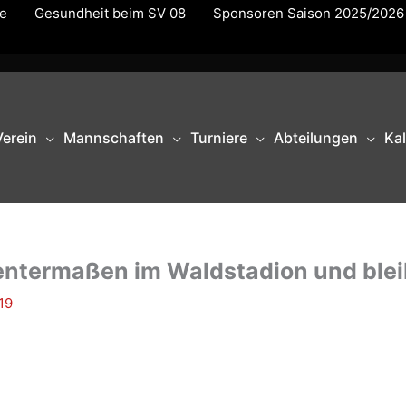
te
Gesundheit beim SV 08
Sponsoren Saison 2025/2026
Verein
Mannschaften
Turniere
Abteilungen
Ka
ientermaßen im Waldstadion und ble
19