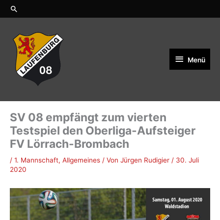
Zum
Suchen
Inhalt
springen
Menü
Menü
SV 08 empfängt zum vierten
Testspiel den Oberliga-Aufsteiger
FV Lörrach-Brombach
/
1. Mannschaft
,
Allgemeines
/ Von
Jürgen Rudigier
/
30. Juli
2020