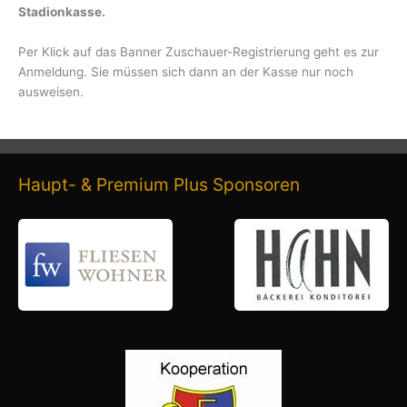
Stadionkasse.
Per Klick auf das Banner Zuschauer-Registrierung geht es zur
Anmeldung. Sie müssen sich dann an der Kasse nur noch
ausweisen.
Haupt- & Premium Plus Sponsoren