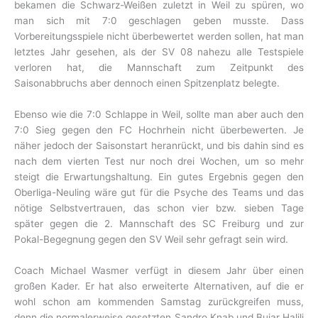
bekamen die Schwarz-Weißen zuletzt in Weil zu spüren, wo
man sich mit 7:0 geschlagen geben musste. Dass
Vorbereitungsspiele nicht überbewertet werden sollen, hat man
letztes Jahr gesehen, als der SV 08 nahezu alle Testspiele
verloren hat, die Mannschaft zum Zeitpunkt des
Saisonabbruchs aber dennoch einen Spitzenplatz belegte.
Ebenso wie die 7:0 Schlappe in Weil, sollte man aber auch den
7:0 Sieg gegen den FC Hochrhein nicht überbewerten. Je
näher jedoch der Saisonstart heranrückt, und bis dahin sind es
nach dem vierten Test nur noch drei Wochen, um so mehr
steigt die Erwartungshaltung. Ein gutes Ergebnis gegen den
Oberliga-Neuling wäre gut für die Psyche des Teams und das
nötige Selbstvertrauen, das schon vier bzw. sieben Tage
später gegen die 2. Mannschaft des SC Freiburg und zur
Pokal-Begegnung gegen den SV Weil sehr gefragt sein wird.
Coach Michael Wasmer verfügt in diesem Jahr über einen
großen Kader. Er hat also erweiterte Alternativen, auf die er
wohl schon am kommenden Samstag zurückgreifen muss,
denn die normalerweise gesetzten Sandro Knab und Bujar Halili