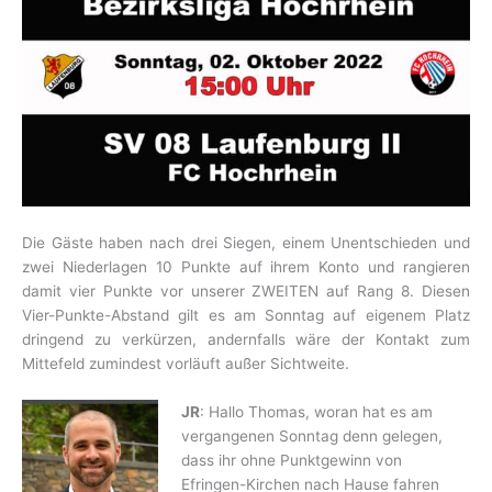
Die Gäste haben nach drei Siegen, einem Unentschieden und
zwei Niederlagen 10 Punkte auf ihrem Konto und rangieren
damit vier Punkte vor unserer ZWEITEN auf Rang 8. Diesen
Vier-Punkte-Abstand gilt es am Sonntag auf eigenem Platz
dringend zu verkürzen, andernfalls wäre der Kontakt zum
Mittefeld zumindest vorläuft außer Sichtweite.
JR
: Hallo Thomas, woran hat es am
vergangenen Sonntag denn gelegen,
dass ihr ohne Punktgewinn von
Efringen-Kirchen nach Hause fahren