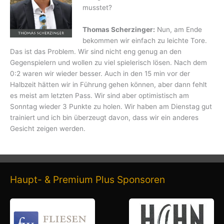
musstet?
Thomas Scherzinger:
Nun, am Ende
bekommen wir einfach zu leichte Tore.
Das ist das Problem. Wir sind nicht eng genug an den
Gegenspielern und wollen zu viel spielerisch lösen. Nach dem
0:2 waren wir wieder besser. Auch in den 15 min vor der
Halbzeit hätten wir in Führung gehen können, aber dann fehlt
es meist am letzten Pass. Wir sind aber optimistisch am
Sonntag wieder 3 Punkte zu holen. Wir haben am Dienstag gut
trainiert und ich bin überzeugt davon, dass wir ein anderes
Gesicht zeigen werden.
Haupt- & Premium Plus Sponsoren