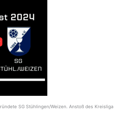
ründete SG Stühlingen/Weizen. Anstoß des Kreisliga