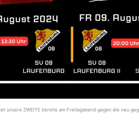
rtet unsere ZWEITE bereits am Freitagabend gegen die neu geg