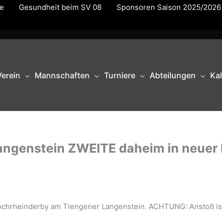
te
Gesundheit beim SV 08
Sponsoren Saison 2025/2026
Verein
Mannschaften
Turniere
Abteilungen
Ka
angenstein ZWEITE daheim in neuer
Hochrheinderby am Tiengener Langenstein. ACHTUNG: Anstoß is