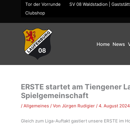
Zum
Tor der Vorrunde
SV 08 Waldstadion | Gaststät
Inhalt
Clubshop
springen
Home
News
ERSTE startet am Tiengener L
Spielgemeinschaft
/
Allgemeines
/ Von
Jürgen Rudigier
/
4. August 2024
Gleich zum Liga-Auftakt gastiert unsere ERSTE im 