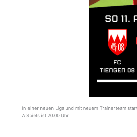
In einer neuen Liga und mit neuem Trainerteam sta
A Spiels ist 20.00 Uhr