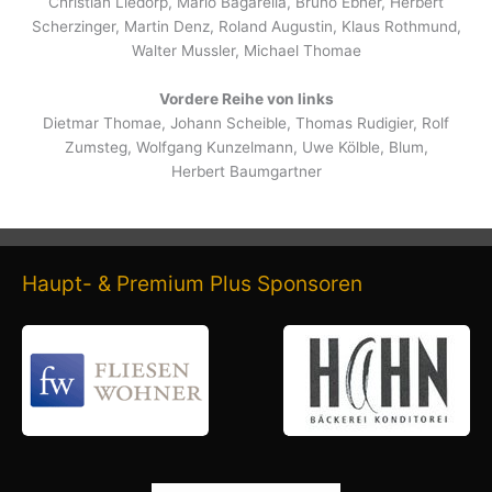
Christian Liedorp, Mario Bagarella, Bruno Ebner, Herbert
Scherzinger, Martin Denz, Roland Augustin, Klaus Rothmund,
Walter Mussler, Michael Thomae
Vordere Reihe von links
Dietmar Thomae, Johann Scheible, Thomas Rudigier, Rolf
Zumsteg, Wolfgang Kunzelmann, Uwe Kölble, Blum,
Herbert Baumgartner
Haupt- & Premium Plus Sponsoren