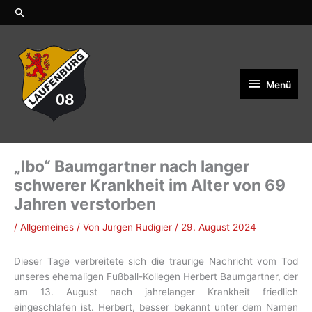
Zum
Suchen
Inhalt
springen
Menü
Menü
„Ibo“ Baumgartner nach langer
schwerer Krankheit im Alter von 69
Jahren verstorben
/
Allgemeines
/ Von
Jürgen Rudigier
/
29. August 2024
Dieser Tage verbreitete sich die traurige Nachricht vom Tod
unseres ehemaligen Fußball-Kollegen Herbert Baumgartner, der
am 13. August nach jahrelanger Krankheit friedlich
eingeschlafen ist. Herbert, besser bekannt unter dem Namen