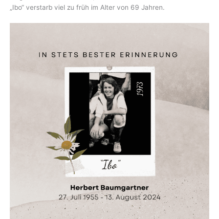
„Ibo“ verstarb viel zu früh im Alter von 69 Jahren.