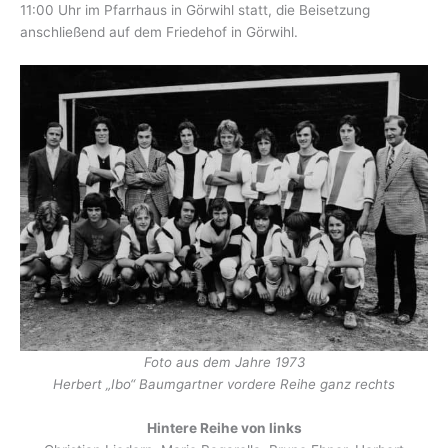
11:00 Uhr im Pfarrhaus in Görwihl statt, die Beisetzung
anschließend auf dem Friedehof in Görwihl.
Foto aus dem Jahre 1973
Herbert „Ibo“ Baumgartner vordere Reihe ganz rechts
Hintere Reihe von links