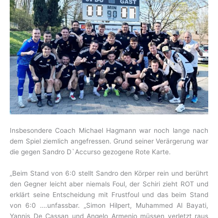
Insbesondere Coach Michael Hagmann war noch lange nach
dem Spiel ziemlich angefressen. Grund seiner Verärgerung war
die gegen Sandro D`Accurso gezogene Rote Karte.
„Beim Stand von 6:0 stellt Sandro den Körper rein und berührt
den Gegner leicht aber niemals Foul, der Schiri zieht ROT und
erklärt seine Entscheidung mit Frustfoul und das beim Stand
von 6:0 ….unfassbar. „Simon Hilpert, Muhammed Al Bayati,
Yannis De Cassan und Angelo Armenio müssen verletzt raus