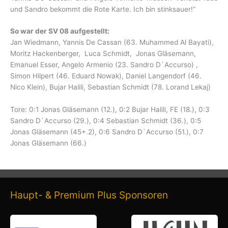
und Sandro bekommt die Rote Karte. Ich bin stinksauer!“
So war der SV 08 aufgestellt:
Jan Wiedmann, Yannis De Cassan (63. Muhammed Al Bayati),
Moritz Hackenberger, Luca Schmidt, Jonas Gläsemann,
Emanuel Esser, Angelo Armenio (23. Sandro D`Accurso) ,
Simon Hilpert (46. Eduard Nowak), Daniel Langendorf (46.
Nico Klein), Bujar Halili, Sebastian Schmidt (78. Lorand Lekaj)
Tore: 0:1 Jonas Gläsemann (12.), 0:2 Bujar Halili, FE (18.), 0:3
Sandro D`Accurso (29.), 0:4 Sebastian Schmidt (36.), 0:5
Jonas Gläsemann (45+.2), 0:6 Sandro D`Accurso (51.), 0:7
Jonas Gläsemann (66.)
Haupt- & Premium Plus Sponsoren