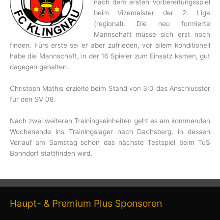
nach dem ersten Vorbereitungsspiel
beim Vizemeister der 2. Liga
(regional). Die neu formierte
Mannschaft müsse sich erst noch
finden. Fürs erste sei er aber zufrieden, vor allem konditionell
habe die Mannschaft, in der 16 Spieler zum Einsatz kamen, gut
dagegen gehalten.
Christoph Mathis erzielte beim Stand von 3:0 das Anschlusstor
für den SV 08.
Nach zwei weiteren Trainingseinheiten geht es am kommenden
Wochenende ins Trainingslager nach Dachsberg, in dessen
Verlauf am Samstag schon das nächste Testspiel beim TuS
Bonndorf stattfinden wird.
Haupt- & Premium Plus Sponsoren