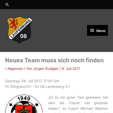
Zum
Suchen
Inhalt
springen
Menü
Menü
Neues Team muss sich noch finden
/
Allgemein
/ Von
Jürgen Rudigier
/
9. Juli 2017
Samstag, 08. Juli 2017, 17:00 Uhr
FC Klingnau/CH – SV 08 Laufenburg 3:1
„Es ist ein guter Test gewesen, bei
dem die Trainer viel gesehen
haben.“ so Coach Michael Wasmer