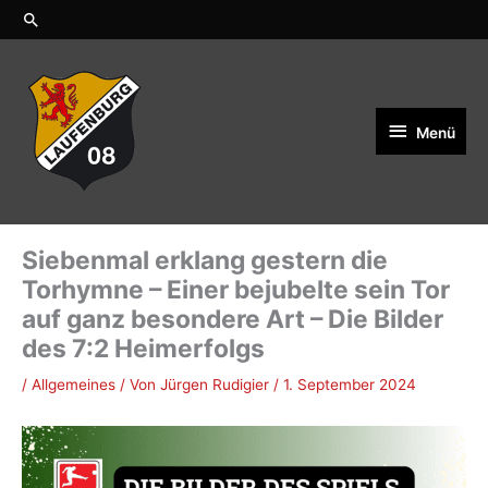
Zum
Suchen
Inhalt
springen
Menü
Menü
Siebenmal erklang gestern die
Torhymne – Einer bejubelte sein Tor
auf ganz besondere Art – Die Bilder
des 7:2 Heimerfolgs
/
Allgemeines
/ Von
Jürgen Rudigier
/
1. September 2024