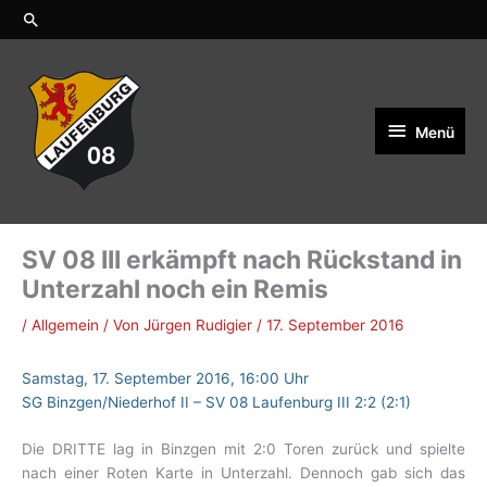
Zum
Suchen
Inhalt
springen
Menü
Menü
SV 08 III erkämpft nach Rückstand in
Unterzahl noch ein Remis
/
Allgemein
/ Von
Jürgen Rudigier
/
17. September 2016
Samstag, 17. September 2016, 16:00 Uhr
SG Binzgen/Niederhof II – SV 08 Laufenburg III 2:2 (2:1)
Die DRITTE lag in Binzgen mit 2:0 Toren zurück und spielte
nach einer Roten Karte in Unterzahl. Dennoch gab sich das