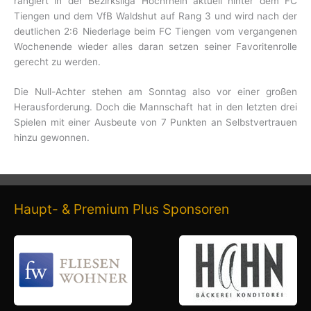
rangiert in der Bezirksliga Hochrhein aktuell hinter dem FC
Tiengen und dem VfB Waldshut auf Rang 3 und wird nach der
deutlichen 2:6 Niederlage beim FC Tiengen vom vergangenen
Wochenende wieder alles daran setzen seiner Favoritenrolle
gerecht zu werden.
Die Null-Achter stehen am Sonntag also vor einer großen
Herausforderung. Doch die Mannschaft hat in den letzten drei
Spielen mit einer Ausbeute von 7 Punkten an Selbstvertrauen
hinzu gewonnen.
Haupt- & Premium Plus Sponsoren