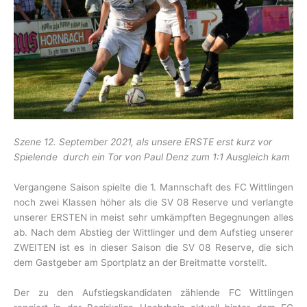
Szene 12. September 2021, als unsere ERSTE erst kurz vor
Spielende durch ein Tor von Paul Denz zum 1:1 Ausgleich kam
Vergangene Saison spielte die 1. Mannschaft des FC Wittlingen
noch zwei Klassen höher als die SV 08 Reserve und verlangte
unserer ERSTEN in meist sehr umkämpften Begegnungen alles
ab. Nach dem Abstieg der Wittlinger und dem Aufstieg unserer
ZWEITEN ist es in dieser Saison die SV 08 Reserve, die sich
dem Gastgeber am Sportplatz an der Breitmatte vorstellt.
Der zu den Aufstiegskandidaten zählende FC Wittlingen