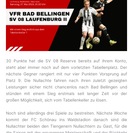
30 Punkte hat die SV 08 Reserve bereits auf ihrem Konto,
steht aber immer noch auf dem vorletzten Tabellenplatz. Der
nächste Gegner rangiert mit nur vier Punkten Vorsprung auf
Platz 9. Die Nullachte fahren nach ihren zuletzt gezeigten
Leistungen sicher nicht chancenlos nach Bad Bellingen und
stünden mit einem Sieg erstmals seit langer Zeit vor der
großen Möglichkeit, sich vom Tabellenkeller zu lösen.
Noch sind allerdings drei Spiele zu bestreiten. Nächste Woche
kommt der FC Schönau ins Waldstadion danach sind die
Nullachter beiden den Tiengenern Nullachtern zu Gast, für die
die Saison mit der errungenen Meisterschaft und der Rückkehr