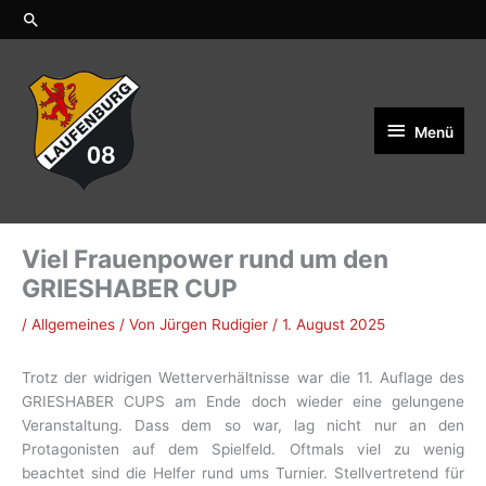
Zum
Suchen
Inhalt
springen
Menü
Menü
Viel Frauenpower rund um den
GRIESHABER CUP
/
Allgemeines
/ Von
Jürgen Rudigier
/
1. August 2025
Trotz der widrigen Wetterverhältnisse war die 11. Auflage des
GRIESHABER CUPS am Ende doch wieder eine gelungene
Veranstaltung. Dass dem so war, lag nicht nur an den
Protagonisten auf dem Spielfeld. Oftmals viel zu wenig
beachtet sind die Helfer rund ums Turnier. Stellvertretend für