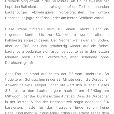
Dreifach-Möglichkeit in der 60.Minute, als Bouda zweimal per
Kopf den Ball nicht an dem einzigen auf der Torlinie stehenden
Laufenburger Abwehrspieler vorbeibrachten. Im dritten
Nachschuss jagte Kopf das Leder am leeren Gehäuse vorbei.
Diese Szene hinterließ beim TuS einen Knacks. Denn die
folgenden Konter bis zur 80. Minute wurden allesamt
halbherzig abgeschlossen. Der Gegner war zwar am Boden,
aber der TuS half ihm großherzig wieder auf die Beine.
Laufenburg bedankte sich artig, versuchte es in den letzten
Minuten noch einmal verzweifelt, aber scheinbar ohne
Durchschlagkraft.
Aber Fortuna stand auf seiten der Elf vom Hochrhein. So
trudelte ein Schüsschen in der 88. Minute durch die Durbacher
Abwehr ins Netz. Keeper Florian Ruf warf sich zu spät. Dieses
3:3 reichte den Laufenburgern nach ihrem 4:2-Sieg am
Mittwoch über Bad Dürrheim zum Aufstieg. Dass die Durbacher
in der letzten Aktion der Nachspielzeit sogar noch das 3:4
kassierten, hatte für das tragische Ende schon keine
Bedeutung mehr. Nur eine Mini-Portion Cleverness fehlte dem