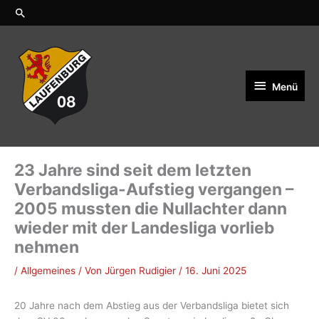
Zum
Suchen
Inhalt
springen
Menü
Menü
23 Jahre sind seit dem letzten
Verbandsliga-Aufstieg vergangen –
2005 mussten die Nullachter dann
wieder mit der Landesliga vorlieb
nehmen
/
Allgemeines
/ Von
Jürgen Rudigier
/
16. Juni 2025
20 Jahre nach dem Abstieg aus der Verbandsliga bietet sich