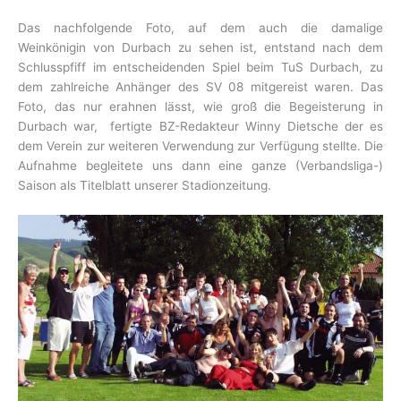
Das nachfolgende Foto, auf dem auch die damalige
Weinkönigin von Durbach zu sehen ist, entstand nach dem
Schlusspfiff im entscheidenden Spiel beim TuS Durbach, zu
dem zahlreiche Anhänger des SV 08 mitgereist waren. Das
Foto, das nur erahnen lässt, wie groß die Begeisterung in
Durbach war, fertigte BZ-Redakteur Winny Dietsche der es
dem Verein zur weiteren Verwendung zur Verfügung stellte. Die
Aufnahme begleitete uns dann eine ganze (Verbandsliga-)
Saison als Titelblatt unserer Stadionzeitung.